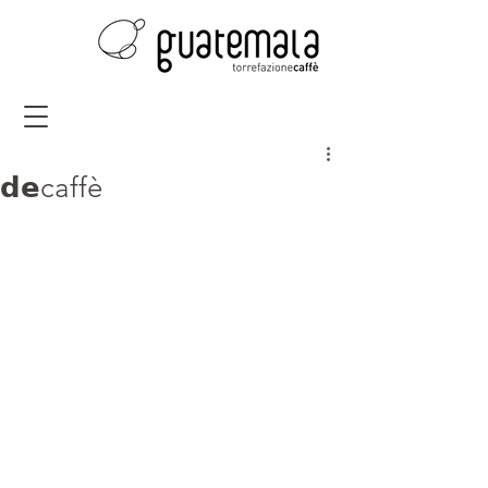
𝗱𝗲caffè