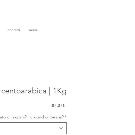
contatti
news
centoarabica | 1Kg
Prezzo
30,00 €
ato o in grani? | ground or beans?
*