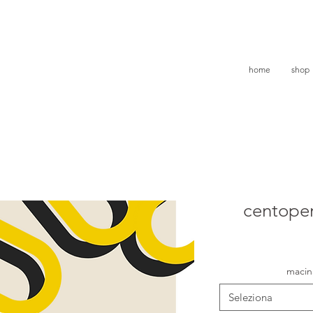
home
shop
centoper
macin
Seleziona