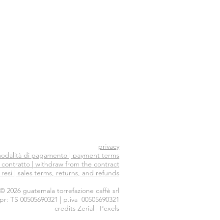
privacy
odalità di pagamento | payment terms
 contratto | withdraw from the contract
 resi | sales terms, returns, and refunds
© 2026 guatemala torrefazione caffè srl
impr: TS 00505690321 | p.iva 00505690321
credits Zerial | Pexels