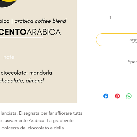
agg
Il caffè viene
dotato di valvola 
garantire l
For any s
Belgium, Denmark,
The coffee is p
Germany, Hung
one-way d
preservation of th
Poland, Port
anciata. Disegnata per far affiorare tutta
Slovenia, 
 esclusivamente Arabica. La gradevole
la dolcezza del cioccolato e della