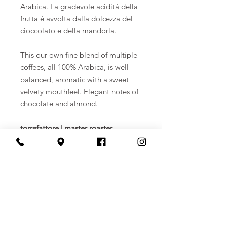
Arabica. La gradevole acidità della
frutta è avvolta dalla dolcezza del
cioccolato e della mandorla.
This our own fine blend of multiple
coffees, all 100% Arabica, is well-
balanced, aromatic with a sweet
velvety mouthfeel. Elegant notes of
chocolate and almond.
torrefattore | master roaster
Franco Zerial
profilo tostatura | roasting profile
medium
Specifiche | Technical
characteristics