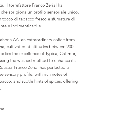
. Il torrefattore Franco Zerial ha
che sprigiona un profilo sensoriale unico,
n tocco di tabacco fresco e sfumature di
nte e indimenticabile.
ahona AA, an extraordinary coffee from
na, cultivated at altitudes between 900
odies the excellence of Typica, Catimor,
 using the washed method to enhance its
oaster Franco Zerial has perfected a
 sensory profile, with rich notes of
bacco, and subtle hints of spices, offering
.
ona