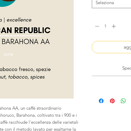
Seleziona
agg
Il caffè viene
dotato di cerniera 
unidirezionale, ut
For any shipme
caratte
Denmark, Finla
The coffee is p
Hungary, Luxembour
ahona AA, un caffè straordinario
zipper and one-wa
United Kingdom, Slo
horuco, Barahona, coltivato tra i 900 e i
the preservation o
Island
affè racchiude l'eccellenza delle varietali
te con il metodo lavato per esaltarne la