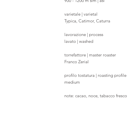
900 - 1200 m slm | asl
varietale | varietal
Typica, Catimor, Caturra
lavorazione | process
lavato | washed
torrefattore | master roaster
Franco Zerial
profilo tostatura | roasting profile
medium
note: cacao, noce, tabacco fresco