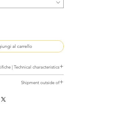
Quantità
*
iungi al carrello
Specifiche | Technical characteristics
 confezionato nel moderno packaging
Shipment outside of
richiudibile e valvola di degasazione
ili a garantire la conservazione delle
nt
outside of
Italy, Austria, Belgium,
ristiche organolettiche del prodotto
nd, France (not Corsica), Germany,
ackaged in modern packaging with a
g, Netherlands, Poland, Portugal,
y degassing valve useful to ensure
vakia, Slovenia, Spain (not Balearic
f the organoleptic characteristics of
s) and Sweden, please contact us at
the product
ordini@caffeguatemala.com