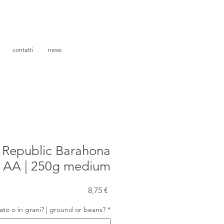
contatti
news
 Republic Barahona
AA | 250g medium
Prezzo
8,75 €
ato o in grani? | ground or beans?
*