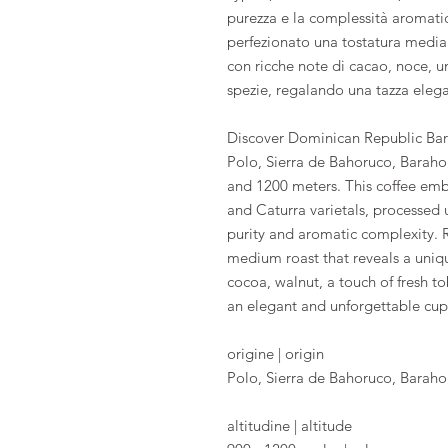
purezza e la complessità aromatica
perfezionato una tostatura media 
con ricche note di cacao, noce, u
spezie, regalando una tazza elega
Discover Dominican Republic Bar
Polo, Sierra de Bahoruco, Baraho
and 1200 meters. This coffee emb
and Caturra varietals, processed
purity and aromatic complexity. R
medium roast that reveals a unique
cocoa, walnut, a touch of fresh to
an elegant and unforgettable cup
origine | origin
Polo, Sierra de Bahoruco, Barah
altitudine | altitude