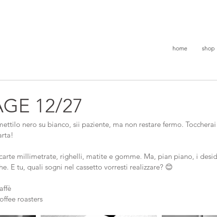
home
shop
GE 12/27
mettilo nero su bianco, sii paziente, ma non restare fermo. Tocchera
arta!
carte millimetrate, righelli, matite e gomme. Ma, pian piano, i desi
e. E tu, quali sogni nel cassetto vorresti realizzare? 😊
affè
offee roasters