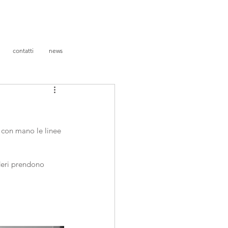
contatti
news
i con mano le linee 
deri prendono 