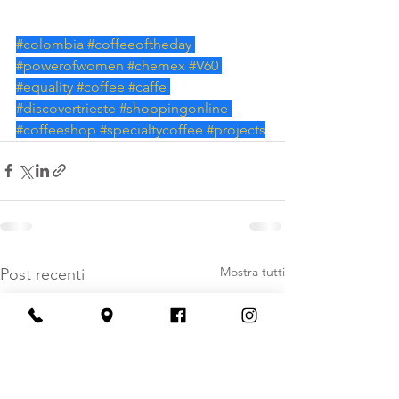
#colombia
#coffeeoftheday
#powerofwomen
#chemex
#V60
#equality
#coffee
#caffe
#discovertrieste
#shoppingonline
#coffeeshop
#specialtycoffee
#projects
Mostra tutti
Post recenti