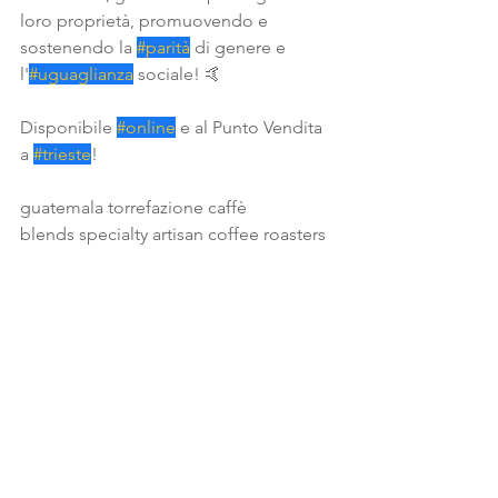
loro proprietà, promuovendo e 
sostenendo la 
#parità
 di genere e 
l'
#uguaglianza
 sociale! 🤙
Disponibile 
#online
 e al Punto Vendita 
a 
#trieste
!
guatemala torrefazione caffè
blends specialty artisan coffee roasters